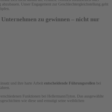
g abzubauen. Unser Engagement zur Geschlechtergleichstellung geht
höpfen.
em Unternehmen zu gewinnen – nicht nur
insatz und ihre harte Arbeit
entscheidende Führungsrollen
bei
fahren.
in verschiedenen Funktionen bei HellermannTyton. Das ausgewählte
gsgeschichten wie diese und ermutigt seine weiblichen