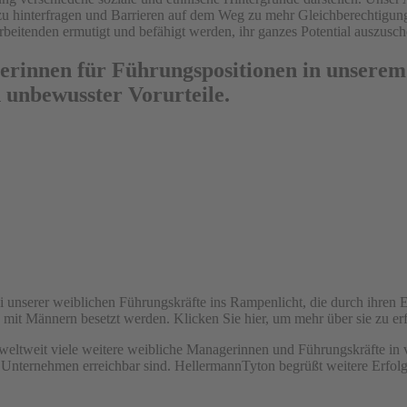
zu hinterfragen und Barrieren auf dem Weg zu mehr Gleichberechtigun
arbeitenden ermutigt und befähigt werden, ihr ganzes Potential auszusc
iterinnen für Führungspositionen in unser
unbewusster Vorurteile.
i unserer weiblichen Führungskräfte ins Rampenlicht, die durch ihren E
it Männern besetzt werden. Klicken Sie hier, um mehr über sie zu er
es weltweit viele weitere weibliche Managerinnen und Führungskräfte 
rem Unternehmen erreichbar sind. HellermannTyton begrüßt weitere Erfol