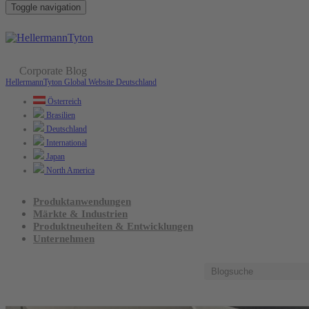
Toggle navigation
Corporate Blog
März 7. 2024 /
Unternehmen
HellermannTyton Global Website
Deutschland
Aufbrechen von Geschlechterklischees: Au
Österreich
Brasilien
Deutschland
International
Japan
North America
Produktanwendungen
Märkte & Industrien
Produktneuheiten & Entwicklungen
Unternehmen