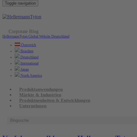
Toggle navigation
Corporate Blog
Schlagwort:
T-Serie
HellermannTyton Global Website
Deutschland
Österreich
Brasilien
Deutschland
International
Japan
North America
Produktanwendungen
Märkte & Industrien
Produktneuheiten & Entwicklungen
Unternehmen
November 10. 2014 /
Märkte & Industrien
,
Unternehmen