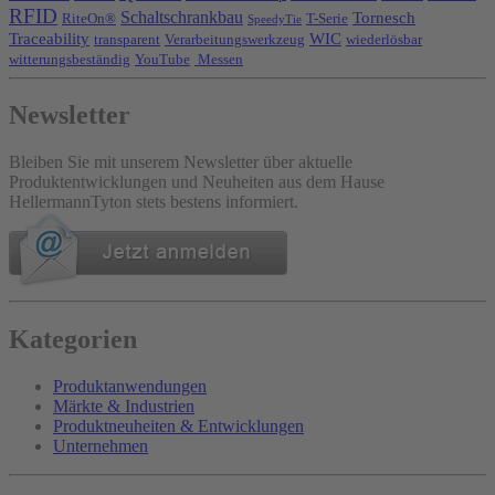
RFID
Schaltschrankbau
Tornesch
RiteOn®
T-Serie
SpeedyTie
Traceability
WIC
transparent
Verarbeitungswerkzeug
wiederlösbar
witterungsbeständig
YouTube
Messen
Newsletter
Bleiben Sie mit unserem Newsletter über aktuelle
Produktentwicklungen und Neuheiten aus dem Hause
HellermannTyton stets bestens informiert.
Kategorien
Produktanwendungen
Märkte & Industrien
Produktneuheiten & Entwicklungen
Unternehmen