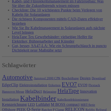
Kabel- und Flüssigkeitsmanagement im Fahrzeugbau: Was
Sie über die Zukunftstrends wissen müssen
Checkliste: Die 10 wichtigsten Punkte beim Verlegen von
Kabeln für Solaranlagen
Die richtigen Komponenten mittels CAD-Daten effektiver
beziehen
Wie Sie Ihr Kabelmanagement in Solaranlagen aufs nächste
Level bringen
HelaTape Tex Gewebebänder: vielseitige Helfer für
Elektriker, Bühnenarbeiter und Künstler
Gut, besser, SA47-LA: Wie ein Schrumpfschlauch in puncto
Dichtigkeit neue Maßstäbe setzt
Schlagwörter
Automotive
Design
Autotool 2000 CPK
Beschriftung
Download
EVO7
EdgeClip
Elektroinstallation
EVO9
Etiketten
Flextack
HelaTape
HelaDuct
Innovation
Hannover Messe
Helagaine
Kabelbinder
Installation
Kabelkonfektionierung
Kennzeichnung
Luftfahrt
M BOSS compact
LED
MBT-Serie
Q-Serie
RELICON
Offshore
PEEK
Ratchet P Clamp
Relifix
Reliseal