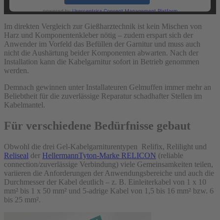
powered by
Usercentrics Consent Management Platform
Im direkten Vergleich zur Gießharztechnik ist kein Mischen von
Harz und Komponentenkleber nötig – zudem erspart sich der
Anwender im Vorfeld das Befüllen der Garnitur und muss auch
nicht die Aushärtung beider Komponenten abwarten. Nach der
Installation kann die Kabelgarnitur sofort in Betrieb genommen
werden.
Demnach gewinnen unter Installateuren Gelmuffen immer mehr an
Beliebtheit für die zuverlässige Reparatur schadhafter Stellen im
Kabelmantel.
Für verschiedene Bedürfnisse gebaut
Obwohl die drei Gel-Kabelgarniturentypen Relifix, Relilight und
Reliseal
der
HellermannTyton-Marke RELICON
(reliable
connection/zuverlässige Verbindung) viele Gemeinsamkeiten teilen,
variieren die Anforderungen der Anwendungsbereiche und auch die
Durchmesser der Kabel deutlich – z. B. Einleiterkabel von 1 x 10
mm² bis 1 x 50 mm² und 5-adrige Kabel von 1,5 bis 16 mm² bzw. 6
bis 25 mm².