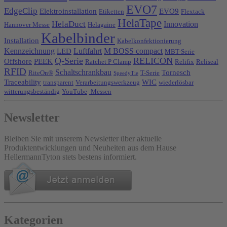
EVO7
EdgeClip
Elektroinstallation
EVO9
Etiketten
Flextack
HelaTape
HelaDuct
Innovation
Hannover Messe
Helagaine
Kabelbinder
Installation
Kabelkonfektionierung
Kennzeichnung
Luftfahrt
M BOSS compact
LED
MBT-Serie
Q-Serie
RELICON
Offshore
PEEK
Ratchet P Clamp
Relifix
Reliseal
RFID
Schaltschrankbau
Tornesch
RiteOn®
T-Serie
SpeedyTie
Traceability
WIC
transparent
Verarbeitungswerkzeug
wiederlösbar
witterungsbeständig
YouTube
Messen
Newsletter
Bleiben Sie mit unserem Newsletter über aktuelle
Produktentwicklungen und Neuheiten aus dem Hause
HellermannTyton stets bestens informiert.
Kategorien