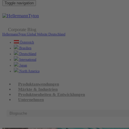
Toggle navigation
Corporate Blog
Februar 16. 2017 /
Produktanwendungen
HellermannTyton Global Website
Deutschland
Gel-Verbindungsmuffen: Einfach, stabil
Österreich
Brasilien
und sicher in der Elektroinstallation
Deutschland
International
Japan
North America
Produktanwendungen
Märkte & Industrien
Produktneuheiten & Entwicklungen
Unternehmen