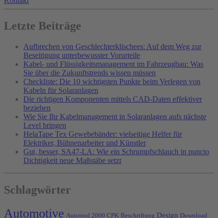
Kontakt
Letzte Beiträge
Aufbrechen von Geschlechterklischees: Auf dem Weg zur
Beseitigung unterbewusster Vorurteile
Kabel- und Flüssigkeitsmanagement im Fahrzeugbau: Was
Sie über die Zukunftstrends wissen müssen
Checkliste: Die 10 wichtigsten Punkte beim Verlegen von
Kabeln für Solaranlagen
Die richtigen Komponenten mittels CAD-Daten effektiver
beziehen
Wie Sie Ihr Kabelmanagement in Solaranlagen aufs nächste
Level bringen
HelaTape Tex Gewebebänder: vielseitige Helfer für
Elektriker, Bühnenarbeiter und Künstler
Gut, besser, SA47-LA: Wie ein Schrumpfschlauch in puncto
Dichtigkeit neue Maßstäbe setzt
Schlagwörter
Automotive
Design
Autotool 2000 CPK
Beschriftung
Download