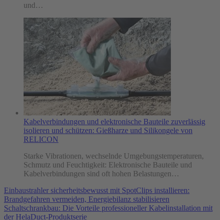
und…
Kabelverbindungen und elektronische Bauteile zuverlässig
isolieren und schützen: Gießharze und Silikongele von
RELICON
Starke Vibrationen, wechselnde Umgebungstemperaturen,
Schmutz und Feuchtigkeit: Elektronische Bauteile und
Kabelverbindungen sind oft hohen Belastungen…
Einbaustrahler sicherheitsbewusst mit SpotClips installieren:
Brandgefahren vermeiden, Energiebilanz stabilisieren
Schaltschrankbau: Die Vorteile professioneller Kabelinstallation mit
der HelaDuct-Produktserie