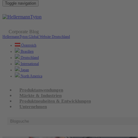
Toggle navigation
Corporate Blog
April 14. 2015 /
Märkte & Industrien
HellermannTyton Global Website
Deutschland
HellermannTyton auf der Hannover
Österreich
Brasilien
Messe: Systemlösungen für
Deutschland
automatisierte Prozesse
International
Japan
North America
Produktanwendungen
Märkte & Industrien
Produktneuheiten & Entwicklungen
Unternehmen