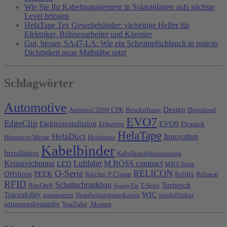
Wie Sie Ihr Kabelmanagement in Solaranlagen aufs nächste
Level bringen
HelaTape Tex Gewebebänder: vielseitige Helfer für
Elektriker, Bühnenarbeiter und Künstler
Gut, besser, SA47-LA: Wie ein Schrumpfschlauch in puncto
Dichtigkeit neue Maßstäbe setzt
Schlagwörter
Automotive
Design
Autotool 2000 CPK
Beschriftung
Download
EVO7
EdgeClip
Elektroinstallation
EVO9
Etiketten
Flextack
HelaTape
HelaDuct
Innovation
Hannover Messe
Helagaine
Kabelbinder
Installation
Kabelkonfektionierung
Kennzeichnung
Luftfahrt
M BOSS compact
LED
MBT-Serie
Q-Serie
RELICON
Offshore
PEEK
Ratchet P Clamp
Relifix
Reliseal
RFID
Schaltschrankbau
Tornesch
RiteOn®
T-Serie
SpeedyTie
Traceability
WIC
transparent
Verarbeitungswerkzeug
wiederlösbar
witterungsbeständig
YouTube
Messen