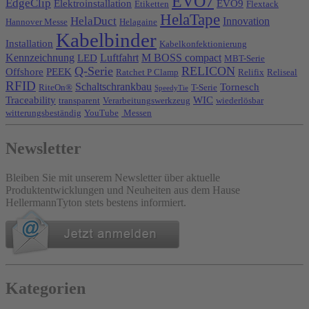
EVO7
EdgeClip
Elektroinstallation
EVO9
Etiketten
Flextack
HelaTape
HelaDuct
Innovation
Hannover Messe
Helagaine
Kabelbinder
Installation
Kabelkonfektionierung
Kennzeichnung
Luftfahrt
M BOSS compact
LED
MBT-Serie
Q-Serie
RELICON
Offshore
PEEK
Ratchet P Clamp
Relifix
Reliseal
RFID
Schaltschrankbau
Tornesch
RiteOn®
T-Serie
SpeedyTie
Traceability
WIC
transparent
Verarbeitungswerkzeug
wiederlösbar
witterungsbeständig
YouTube
Messen
Newsletter
Bleiben Sie mit unserem Newsletter über aktuelle
Produktentwicklungen und Neuheiten aus dem Hause
HellermannTyton stets bestens informiert.
Kategorien