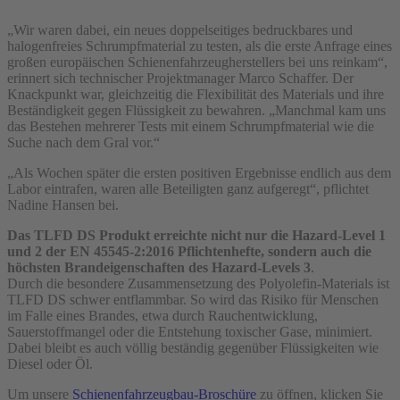
„Wir waren dabei, ein neues doppelseitiges bedruckbares und
halogenfreies Schrumpfmaterial zu testen, als die erste Anfrage eines
großen europäischen Schienenfahrzeugherstellers bei uns reinkam“,
erinnert sich technischer Projektmanager Marco Schaffer. Der
Knackpunkt war, gleichzeitig die Flexibilität des Materials und ihre
Beständigkeit gegen Flüssigkeit zu bewahren. „Manchmal kam uns
das Bestehen mehrerer Tests mit einem Schrumpfmaterial wie die
Suche nach dem Gral vor.“
„Als Wochen später die ersten positiven Ergebnisse endlich aus dem
Labor eintrafen, waren alle Beteiligten ganz aufgeregt“, pflichtet
Nadine Hansen bei.
Das TLFD DS Produkt erreichte nicht nur die Hazard-Level 1
und 2 der EN 45545-2:2016 Pflichtenhefte, sondern auch die
höchsten Brandeigenschaften des Hazard-Levels 3
.
Durch die besondere Zusammensetzung des Polyolefin-Materials ist
TLFD DS schwer entflammbar. So wird das Risiko für Menschen
im Falle eines Brandes, etwa durch Rauchentwicklung,
Sauerstoffmangel oder die Entstehung toxischer Gase, minimiert.
Dabei bleibt es auch völlig beständig gegenüber Flüssigkeiten wie
Diesel oder Öl.
Um unsere
Schienenfahrzeugbau-Broschüre
zu öffnen, klicken Sie