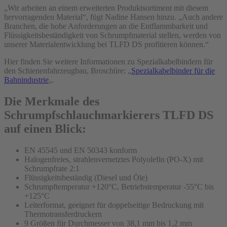
„Wir arbeiten an einem erweiterten Produktsortiment mit diesem
hervorragenden Material“, fügt Nadine Hansen hinzu. „Auch andere
Branchen, die hohe Anforderungen an die Entflammbarkeit und
Flüssigkeitsbeständigkeit von Schrumpfmaterial stellen, werden von
unserer Materialentwicklung bei TLFD DS profitieren können.“
Hier finden Sie weitere Informationen zu Spezialkabelbindern für
den Schienenfahrzeugbau, Broschüre: „
Spezialkabelbinder für die
Bahnindustrie
„.
Die Merkmale des
Schrumpfschlauchmarkierers TLFD DS
auf einen Blick:
EN 45545 und EN 50343 konform
Halogenfreies, strahlenvernetztes Polyolefin (PO-X) mit
Schrumpfrate 2:1
Flüssigkeitsbeständig (Diesel und Öle)
Schrumpftemperatur +120°C, Betriebstemperatur -55°C bis
+125°C
Leiterformat, geeignet für doppelseitige Bedruckung mit
Thermotransferdruckern
9 Größen für Durchmesser von 38,1 mm bis 1,2 mm