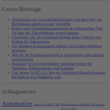
Letzte Beiträge
Aufbrechen von Geschlechterklischees: Auf dem Weg zur
Beseitigung unterbewusster Vorurteile
Kabel- und Flüssigkeitsmanagement im Fahrzeugbau: Was
Sie über die Zukunftstrends wissen müssen
Checkliste: Die 10 wichtigsten Punkte beim Verlegen von
Kabeln für Solaranlagen
Die richtigen Komponenten mittels CAD-Daten effektiver
beziehen
Wie Sie Ihr Kabelmanagement in Solaranlagen aufs nächste
Level bringen
HelaTape Tex Gewebebänder: vielseitige Helfer für
Elektriker, Bühnenarbeiter und Künstler
Gut, besser, SA47-LA: Wie ein Schrumpfschlauch in puncto
Dichtigkeit neue Maßstäbe setzt
Schlagwörter
Automotive
Design
Autotool 2000 CPK
Beschriftung
Download